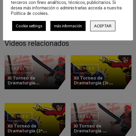
terceros con fines analíticos, técnicos, publicitarios. Si
Grabado y realizado por
desea más información o administrarlas acceda a nuestra
Política de cookies.
Cookie settings
más información
ACEPTAR
Videos relacionados
TORNEO
TORNEO
XI Torneo de
XII Torneo de
Dramaturgia
Dramaturgia (3r
(Semifinal 1)
Combate)
TORNEO
TORNEO
XII Torneo de
XI Torneo de
Dramaturgia (2º
Dramaturgia