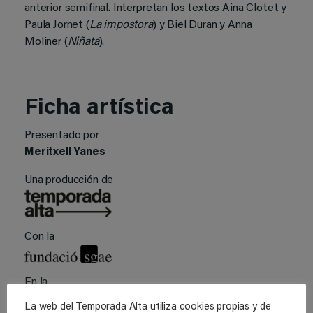
anterior semifinal. Interpretan los textos Aina Clotet y
Paula Jornet (
La impostora
) y Biel Duran y Anna
Moliner (
Niñata
).
Ficha artística
Presentado por
Meritxell Yanes
Una producción de
Con la
En la
La web del Temporada Alta utiliza cookies propias y de