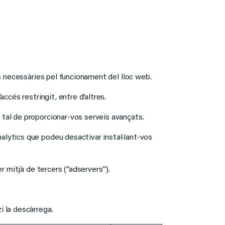
les necessàries pel funcionament del lloc web.
accés restringit, entre d’altres.
 tal de proporcionar-vos serveis avançats.
alytics que podeu desactivar instal·lant-vos
r mitjà de tercers (“adservers”).
i la descàrrega.