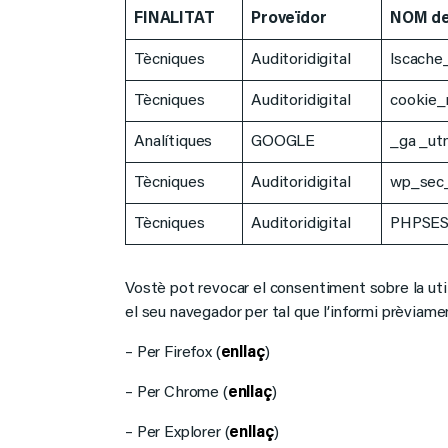
FINALITAT
Proveïdor
NOM de 
Tècniques
Auditoridigital
lscache
Tècniques
Auditoridigital
cookie_
Analítiques
GOOGLE
_ga _ut
Tècniques
Auditoridigital
wp_sec
Tècniques
Auditoridigital
PHPSESS
Vostè pot revocar el consentiment sobre la util
el seu navegador per tal que l’informi prèviame
– Per Firefox (
enllaç
)
– Per Chrome (
enllaç
)
– Per Explorer (
enllaç
)