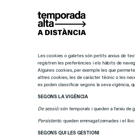
Les cookies o galetes són petits arxius de text 
registren les preferències i els hàbits de naveg
Algunes cookies, per exemple les que permeten e
altres cookies, les de caràcter tècnic o les nece
es poden classificar segons la seva vigència, qu
SEGONS LA VIGÈNCIA
De sessió
:
són temporals i queden a l’arxiu de
Persistents
:
queden emmagatzemades i el lloc we
SEGONS QUI LES GESTIONI