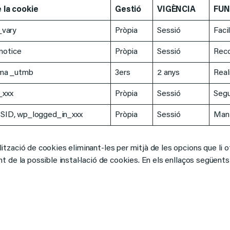
la cookie
Gestió
VIGÈNCIA
FUN
_vary
Pròpia
Sessió
Faci
notice
Pròpia
Sessió
Reco
ma _utmb
3ers
2 anys
Real
_xxx
Pròpia
Sessió
Segu
ID, wp_logged_in_xxx
Pròpia
Sessió
Mant
ització de cookies eliminant-les per mitjà de les opcions que li 
nt de la possible instal·lació de cookies. En els enllaços següent