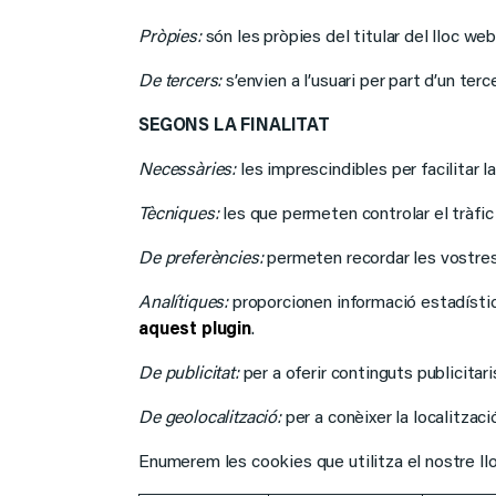
Pròpies
:
són les pròpies del titular del lloc web
De tercers
:
s’envien a l’usuari per part d’un tercer
SEGONS LA FINALITAT
Necessàries
:
les imprescindibles per facilitar l
Tècniques
:
les que permeten controlar el tràfic 
De preferències
:
permeten recordar les vostres 
Analítiques
:
proporcionen informació estadístic
aquest plugin
.
De publicitat
:
per a oferir continguts publicitar
De geolocalització
:
per a conèixer la localitzaci
Enumerem les cookies que utilitza el nostre llo