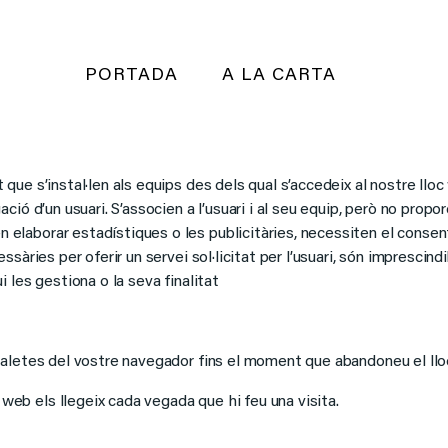
PORTADA
A LA CARTA
que s’instal·len als equips des dels qual s’accedeix al nostre lloc 
ació d’un usuari. S’associen a l’usuari i al seu equip, però no prop
laborar estadístiques o les publicitàries, necessiten el consenti
ssàries per oferir un servei sol·licitat per l’usuari, són imprescin
i les gestiona o la seva finalitat
 galetes del vostre navegador fins el moment que abandoneu el ll
b els llegeix cada vegada que hi feu una visita.