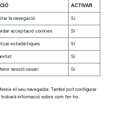
CIÓ
ACTIVAR
litar la navegació
Sí
rdar acceptació cookies
Sí
itzar estadístiques
Sí
retat
Sí
enir sessió usuari
Sí
ofereix el seu navegador. També pot configurar
s trobarà informació sobre com fer-ho.