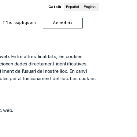
Català
Español
English
T’ho
expliquem
Accedeix
web. Entre altres finalitats, les cookies
orcionen dades directament identificatives.
ment de l’usuari del nostre lloc. En canvi
dibles per al funcionament del lloc. Les cookies
oc web.