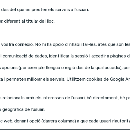
 des del que es presten els serveis a l’usuari.
, diferent al titular del lloc.
a vostra connexió. No hi ha opció d’inhabilitar-les, atès que són 
i comunicació de dades, identificar la sessió i accedir a pàgines d’
opcions (per exemple llengua o regió des de la qual accediu), per
a i permeten millorar els serveis. Utilitzem cookies de Google An
is relacionats amb els interessos de l’usuari, bé directament, bé pe
ó geogràfica de l’usuari.
c web, donant opció (darrera columna) a que cada usuari n’autoritz