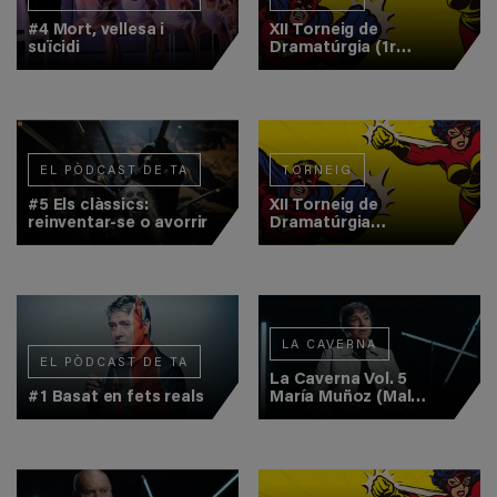
#4 Mort, vellesa i
XII Torneig de
suïcidi
Dramatúrgia (1r
Combat)
EL PÒDCAST DE TA
TORNEIG
#5 Els clàssics:
XII Torneig de
reinventar-se o avorrir
Dramatúrgia
(Semifinal 1)
LA CAVERNA
EL PÒDCAST DE TA
La Caverna Vol. 5
#1 Basat en fets reals
María Muñoz (Mal
Pelo)