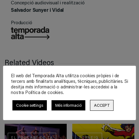
Concepció audiovisual i realització
Salvador Sunyer i Vidal
Producció
Related Videos
El web del Temporada Alta utilitza cookies pròpies i de
tercers amb finalitats analítiques, tècniques, publicitàries. Si
desitja més informació o administrar-les accedeixi a la
EL PÒDCAST DE TA
LA CAVERNA
nostra Política de cookies.
#7 Sondheim canta en
La Caverna Vol. 4
català
Christine Jatahy
Cookie settings
Més informació
ACCEPT
EL PÒDCAST DE TA
TORNEIG